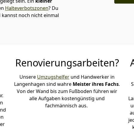
elegt sein. Ein
kleiner
den
Halteverbotszonen
? Du
 kannst noch nicht einmal
Renovierungsarbeiten?
Unsere
Umzugshelfer
und Handwerker in
Langenhagen sind wahre
Meister ihres Fachs
.
S
Von der Wand bis zum Fußboden führen wir
r.
alle Aufgaben kostengünstig und
La
en
fachmännisch aus.
u
und
a
en
je
er