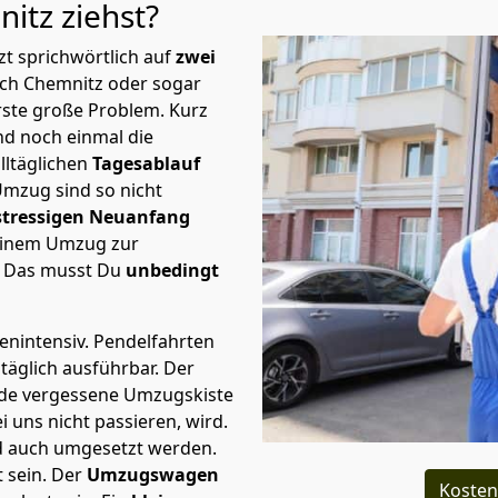
nitz
ziehst?
t sprichwörtlich auf
zwei
ach Chemnitz oder sogar
erste große Problem.
Kurz
d noch einmal die
lltäglichen
Tagesablauf
Umzug sind so nicht
stressigen Neuanfang
 einem Umzug zur
. Das musst Du
unbedingt
tenintensiv. Pendelfahrten
täglich ausführbar.
Der
Jede vergessene Umzugskiste
i uns nicht passieren, wird.
d auch umgesetzt werden.
 sein. Der
Umzugswagen
Kosten