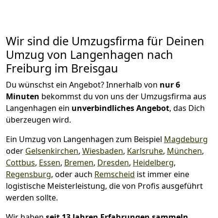
Wir sind die Umzugsfirma für Deinen
Umzug von Langenhagen nach
Freiburg im Breisgau
Du wünschst ein Angebot? Innerhalb von
nur 6
Minuten
bekommst du von uns der Umzugsfirma aus
Langenhagen ein
unverbindliches Angebot
, das Dich
überzeugen wird.
Ein Umzug von Langenhagen zum Beispiel
Magdeburg
oder
Gelsenkirchen
,
Wiesbaden
,
Karlsruhe
,
München
,
Cottbus
,
Essen
,
Bremen
,
Dresden
,
Heidelberg
,
Regensburg
, oder auch
Remscheid
ist immer eine
logistische Meisterleistung, die von Profis ausgeführt
werden sollte.
Wir haben
seit
13 Jahren Erfahrungen sammeln