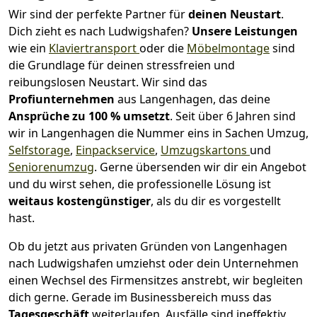
Wir sind der perfekte Partner für
deinen Neustart
.
Dich zieht es nach Ludwigshafen?
Unsere Leistungen
wie ein
Klaviertransport
oder die
Möbelmontage
sind
die Grundlage für deinen stressfreien und
reibungslosen Neustart.
Wir sind das
Profiunternehmen
aus Langenhagen, das deine
Ansprüche zu 100 % umsetzt
. Seit über 6 Jahren sind
wir in Langenhagen die Nummer eins in Sachen Umzug,
Selfstorage
,
Einpackservice
,
Umzugskartons
und
Seniorenumzug
.
Gerne übersenden wir dir ein Angebot
und du wirst sehen, die professionelle Lösung ist
weitaus kostengünstiger
, als du dir es vorgestellt
hast.
Ob du jetzt aus privaten Gründen von Langenhagen
nach Ludwigshafen umziehst oder dein Unternehmen
einen Wechsel des Firmensitzes anstrebt, wir begleiten
dich gerne. Gerade im Businessbereich muss das
Tagesgeschäft
weiterlaufen, Ausfälle sind ineffektiv