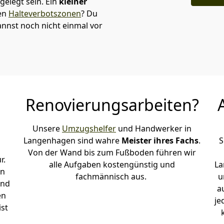
elegt sein. Ein
kleiner
den
Halteverbotszonen
? Du
nnst noch nicht einmal vor
Renovierungsarbeiten?
Unsere
Umzugshelfer
und Handwerker in
Langenhagen sind wahre
Meister ihres Fachs
.
S
Von der Wand bis zum Fußboden führen wir
r.
alle Aufgaben kostengünstig und
La
en
fachmännisch aus.
u
und
a
en
je
ist