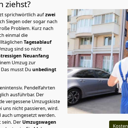
en
ziehst?
t sprichwörtlich auf
zwei
ch Siegen oder sogar nach
große Problem.
Kurz nach
h einmal die
lltäglichen
Tagesablauf
Umzug sind so nicht
stressigen Neuanfang
 einem Umzug zur
. Das musst Du
unbedingt
tenintensiv. Pendelfahrten
lich ausführbar.
Der
Jede vergessene Umzugskiste
i uns nicht passieren, wird.
d auch umgesetzt werden.
 sein. Der
Umzugswagen
Kosten